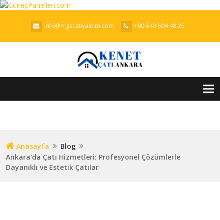
info@mgscatiyalitim.com
+90 543 504 48 25
Tog
nav
Anasayfa
Blog
Ankara'da Çatı Hizmetleri: Profesyonel Çözümlerle
Dayanıklı ve Estetik Çatılar