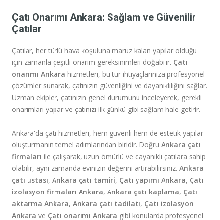
Çatı Onarımı Ankara: Sağlam ve Güvenilir
Çatılar
Çatılar, her türlü hava koşuluna maruz kalan yapılar olduğu
için zamanla çeşitli onarım gereksinimleri doğabilir.
Çatı
onarımı Ankara
hizmetleri, bu tür ihtiyaçlarınıza profesyonel
çözümler sunarak, çatınızın güvenliğini ve dayanıklılığını sağlar.
Uzman ekipler, çatınızın genel durumunu inceleyerek, gerekli
onarımları yapar ve çatınızı ilk günkü gibi sağlam hale getirir.
Ankara'da çatı hizmetleri, hem güvenli hem de estetik yapılar
oluşturmanın temel adımlarından biridir. Doğru
Ankara çatı
firmaları
ile çalışarak, uzun ömürlü ve dayanıklı çatılara sahip
olabilir, aynı zamanda evinizin değerini artırabilirsiniz.
Ankara
çatı ustası
,
Ankara çatı tamiri
,
Çatı yapımı Ankara
,
Çatı
izolasyon firmaları Ankara
,
Ankara çatı kaplama
,
Çatı
aktarma Ankara
,
Ankara çatı tadilatı
,
Çatı izolasyon
Ankara
ve
Çatı onarımı Ankara
gibi konularda profesyonel